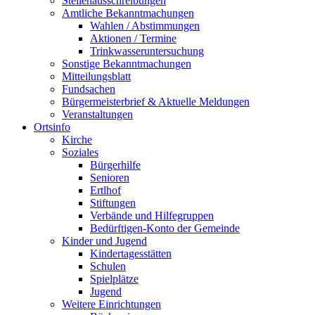
Stellenausschreibungen
Amtliche Bekanntmachungen
Wahlen / Abstimmungen
Aktionen / Termine
Trinkwasseruntersuchung
Sonstige Bekanntmachungen
Mitteilungsblatt
Fundsachen
Bürgermeisterbrief & Aktuelle Meldungen
Veranstaltungen
Ortsinfo
Kirche
Soziales
Bürgerhilfe
Senioren
Ertlhof
Stiftungen
Verbände und Hilfegruppen
Bedürftigen-Konto der Gemeinde
Kinder und Jugend
Kindertagesstätten
Schulen
Spielplätze
Jugend
Weitere Einrichtungen