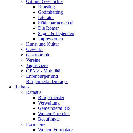
Ort und Geschichte
Rimsting
Greimharting
Literatur
Städtepartnerschaft
Die Römer
Sagen & Legenden
Impressionen
Kunst und Kultur
Gewerbe
Gastronomie
Vereine
Jagdreviere
ÖPNV - Mobililtät
Ehrenbürger und
Bürgermedaillenträger
Rathaus
Rathaus
Bürgermeister
Verwaltung
Gemeinderat RIS
Weitere Gremien
Beauftragte
Formulare
Weitere Formulare