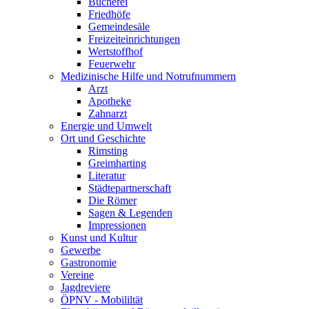
Bücherei
Friedhöfe
Gemeindesäle
Freizeiteinrichtungen
Wertstoffhof
Feuerwehr
Medizinische Hilfe und Notrufnummern
Arzt
Apotheke
Zahnarzt
Energie und Umwelt
Ort und Geschichte
Rimsting
Greimharting
Literatur
Städtepartnerschaft
Die Römer
Sagen & Legenden
Impressionen
Kunst und Kultur
Gewerbe
Gastronomie
Vereine
Jagdreviere
ÖPNV - Mobililtät