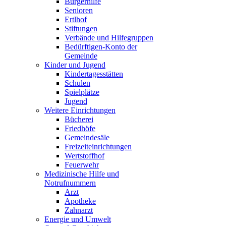
Bürgerhilfe
Senioren
Ertlhof
Stiftungen
Verbände und Hilfegruppen
Bedürftigen-Konto der
Gemeinde
Kinder und Jugend
Kindertagesstätten
Schulen
Spielplätze
Jugend
Weitere Einrichtungen
Bücherei
Friedhöfe
Gemeindesäle
Freizeiteinrichtungen
Wertstoffhof
Feuerwehr
Medizinische Hilfe und
Notrufnummern
Arzt
Apotheke
Zahnarzt
Energie und Umwelt