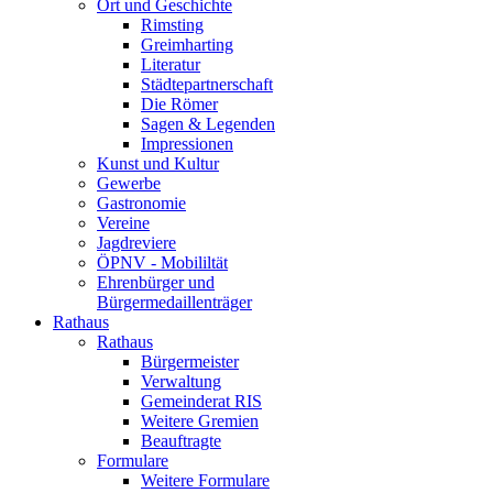
Ort und Geschichte
Rimsting
Greimharting
Literatur
Städtepartnerschaft
Die Römer
Sagen & Legenden
Impressionen
Kunst und Kultur
Gewerbe
Gastronomie
Vereine
Jagdreviere
ÖPNV - Mobililtät
Ehrenbürger und
Bürgermedaillenträger
Rathaus
Rathaus
Bürgermeister
Verwaltung
Gemeinderat RIS
Weitere Gremien
Beauftragte
Formulare
Weitere Formulare