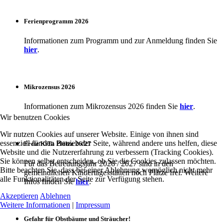
Ferienprogramm 2026
Informationen zum Programm und zur Anmeldung finden Sie
hier
.
Mikrozensus 2026
Informationen zum Mikrozensus 2026 finden Sie
hier
.
Wir benutzen Cookies
Wir nutzen Cookies auf unserer Website. Einige von ihnen sind
essenziell für den Betrieb der Seite, während andere uns helfen, diese
Freie KiTa Plätze 26/27
Website und die Nutzererfahrung zu verbessern (Tracking Cookies).
Sie können selbst entscheiden, ob Sie die Cookies zulassen möchten.
Für das Betreuungsjahr 2026 / 2027 sind in den
Bitte beachten Sie, dass bei einer Ablehnung womöglich nicht mehr
gemeindlichen Kindertagesstätten noch Plätze frei. Weitere
alle Funktionalitäten der Seite zur Verfügung stehen.
Infos finden Sie
hier
.
Akzeptieren
Ablehnen
Weitere Informationen
|
Impressum
Gefahr für Obstbäume und Sträucher!