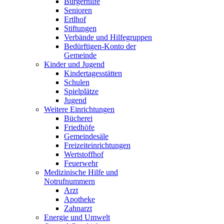
Bürgerhilfe
Senioren
Ertlhof
Stiftungen
Verbände und Hilfegruppen
Bedürftigen-Konto der
Gemeinde
Kinder und Jugend
Kindertagesstätten
Schulen
Spielplätze
Jugend
Weitere Einrichtungen
Bücherei
Friedhöfe
Gemeindesäle
Freizeiteinrichtungen
Wertstoffhof
Feuerwehr
Medizinische Hilfe und
Notrufnummern
Arzt
Apotheke
Zahnarzt
Energie und Umwelt