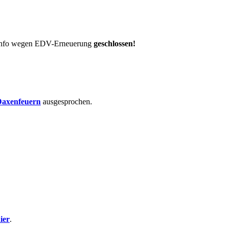
t-Info wegen EDV-Erneuerung
geschlossen!
axenfeuern
ausgesprochen.
ier
.