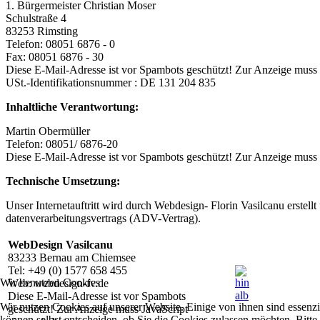
1. Bürgermeister Christian Moser
Schulstraße 4
83253 Rimsting
Telefon: 08051 6876 - 0
Fax: 08051 6876 - 30
Diese E-Mail-Adresse ist vor Spambots geschützt! Zur Anzeige muss J
USt.-Identifikationsnummer : DE 131 204 835
Inhaltliche Verantwortung:
Martin Obermüller
Telefon: 08051/ 6876-20
Diese E-Mail-Adresse ist vor Spambots geschützt! Zur Anzeige muss J
Technische Umsetzung:
Unser Internetauftritt wird durch Webdesign- Florin Vasilcanu erstell
datenverarbeitungsvertrags (ADV-Vertrag).
WebDesign Vasilcanu
83233 Bernau am Chiemsee
Tel: +49 (0) 1577 658 455
Wir benutzen Cookies
Web: webdesign-fv.de
Diese E-Mail-Adresse ist vor Spambots
Wir nutzen Cookies auf unserer Website. Einige von ihnen sind essenzi
geschützt! Zur Anzeige muss JavaScript
können selbst entscheiden, ob Sie die Cookies zulassen möchten. Bitte