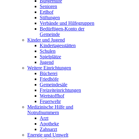
Bürgerhilfe
Senioren
Ertlhof
Stiftungen
Verbände und Hilfegruppen
Bedürftigen-Konto der
Gemeinde
Kinder und Jugend
Kindertagesstätten
Schulen
Spielplätze
Jugend
Weitere Einrichtungen
Bücherei
Friedhöfe
Gemeindesäle
Freizeiteinrichtungen
Wertstoffhof
Feuerwehr
Medizinische Hilfe und
Notrufnummern
Arzt
Apotheke
Zahnarzt
Energie und Umwelt