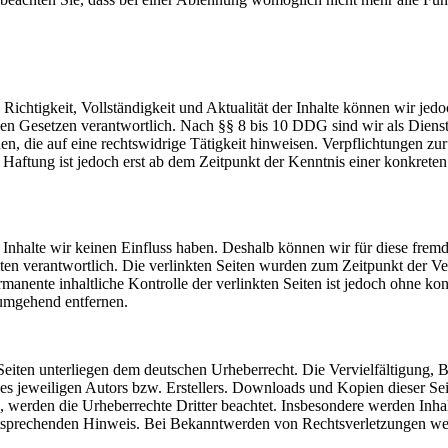
die Richtigkeit, Vollständigkeit und Aktualität der Inhalte können wir
n Gesetzen verantwortlich. Nach §§ 8 bis 10 DDG sind wir als Dienstean
, die auf eine rechtswidrige Tätigkeit hinweisen. Verpflichtungen z
e Haftung ist jedoch erst ab dem Zeitpunkt der Kenntnis einer konkre
n Inhalte wir keinen Einfluss haben. Deshalb können wir für diese fre
 Seiten verantwortlich. Die verlinkten Seiten wurden zum Zeitpunkt der
manente inhaltliche Kontrolle der verlinkten Seiten ist jedoch ohne ko
umgehend entfernen.
n Seiten unterliegen dem deutschen Urheberrecht. Die Vervielfältigung,
 jeweiligen Autors bzw. Erstellers. Downloads und Kopien dieser Seite
n, werden die Urheberrechte Dritter beachtet. Insbesondere werden Inhal
tsprechenden Hinweis. Bei Bekanntwerden von Rechtsverletzungen wer