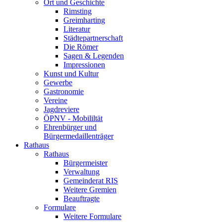
Ort und Geschichte
Rimsting
Greimharting
Literatur
Städtepartnerschaft
Die Römer
Sagen & Legenden
Impressionen
Kunst und Kultur
Gewerbe
Gastronomie
Vereine
Jagdreviere
ÖPNV - Mobililtät
Ehrenbürger und
Bürgermedaillenträger
Rathaus
Rathaus
Bürgermeister
Verwaltung
Gemeinderat RIS
Weitere Gremien
Beauftragte
Formulare
Weitere Formulare