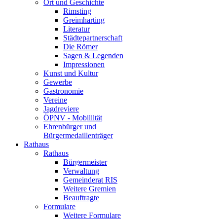
Ort und Geschichte
Rimsting
Greimharting
Literatur
Städtepartnerschaft
Die Römer
Sagen & Legenden
Impressionen
Kunst und Kultur
Gewerbe
Gastronomie
Vereine
Jagdreviere
ÖPNV - Mobililtät
Ehrenbürger und
Bürgermedaillenträger
Rathaus
Rathaus
Bürgermeister
Verwaltung
Gemeinderat RIS
Weitere Gremien
Beauftragte
Formulare
Weitere Formulare