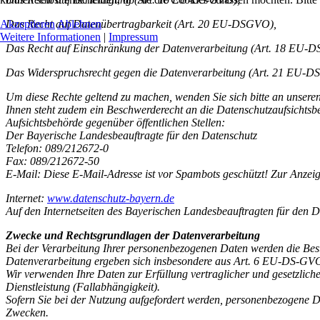
Das Recht auf Datenübertragbarkeit (Art. 20 EU-DSGVO),
Akzeptieren
Ablehnen
Weitere Informationen
|
Impressum
Das Recht auf Einschränkung der Datenverarbeitung (Art. 18 EU-
Das Widerspruchsrecht gegen die Datenverarbeitung (Art. 21 EU-D
Um diese Rechte geltend zu machen, wenden Sie sich bitte an unseren
Ihnen steht zudem ein Beschwerderecht an die Datenschutzaufsichtsb
Aufsichtsbehörde gegenüber öffentlichen Stellen:
Der Bayerische Landesbeauftragte für den Datenschutz
Telefon: 089/212672-0
Fax: 089/212672-50
E-Mail:
Diese E-Mail-Adresse ist vor Spambots geschützt! Zur Anzeig
Internet:
www.datenschutz-bayern.de
Auf den Internetseiten des Bayerischen Landesbeauftragten für den 
Zwecke und Rechtsgrundlagen der Datenverarbeitung
Bei der Verarbeitung Ihrer personenbezogenen Daten werden die Be
Datenverarbeitung ergeben sich insbesondere aus Art. 6 EU-DS-GV
Wir verwenden Ihre Daten zur Erfüllung vertraglicher und gesetzlic
Dienstleistung (Fallabhängigkeit).
Sofern Sie bei der Nutzung aufgefordert werden, personenbezogene D
Zwecken.