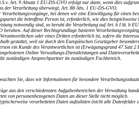
.v. Art. 9 Absatz 1 EU-DS-GVO erfolgt nur dann, wenn dies aufgrund r
uss der Verarbeitung überwiegt, Art. 88 Abs. 1 EU-DS-GVO.
r Verarbeitungsvorgänge, bei denen wir eine Einwilligung für einen be
artei die betroffene Person ist, erforderlich, wie dies beispielsweise 
istung notwendig sind, so beruht die Verarbeitung auf Art. 6 I lit. b
VO beruhen. Auf dieser Rechtsgrundlage basieren Verarbeitungsvorgäng
erantwortlichen oder eines Dritten erforderlich ist, sofern die Interes
alb gestattet, weil sie durch den Europäischen Gesetzgeber besonders 
 Person ein Kunde des Verantwortlichen ist (Erwägungsgrund 47 Satz 
en angebotenen Online Verwaltungs-Dienstleistungen und Datenverarb
 die zuständigen Ansprechpartner im zuständigen Fachbereich.
beachten Sie, dass wir Informationen für besondere Verarbeitungssituat
ge aus den verschiedensten Aufgabenbereichen der Verwaltung handelt 
rten von personenbezogenen Daten an dieser Stelle nicht möglich.
ischerweise verarbeiteten Daten aufzulisten (nicht alle Datenfelder s