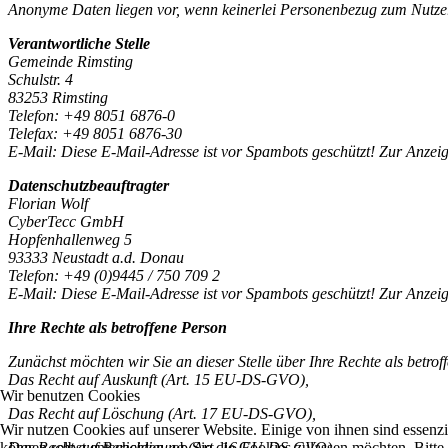
Anonyme Daten liegen vor, wenn keinerlei Personenbezug zum Nutzer
Verantwortliche Stelle
Gemeinde Rimsting
Schulstr. 4
83253 Rimsting
Telefon: +49 8051 6876-0
Telefax: +49 8051 6876-30
E-Mail:
Diese E-Mail-Adresse ist vor Spambots geschützt! Zur Anzeig
Datenschutzbeauftragter
Florian Wolf
CyberTecc GmbH
Hopfenhallenweg 5
93333 Neustadt a.d. Donau
Telefon: +49 (0)9445 / 750 709 2
E-Mail:
Diese E-Mail-Adresse ist vor Spambots geschützt! Zur Anzeig
Ihre Rechte als betroffene Person
Zunächst möchten wir Sie an dieser Stelle über Ihre Rechte als betr
Das Recht auf Auskunft (Art. 15 EU-DS-GVO),
Wir benutzen Cookies
Das Recht auf Löschung (Art. 17 EU-DS-GVO),
Wir nutzen Cookies auf unserer Website. Einige von ihnen sind essenzi
Das Recht auf Berichtigung (Art. 16 EU-DS-GVO),
können selbst entscheiden, ob Sie die Cookies zulassen möchten. Bitte