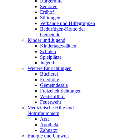
Bürgerhilfe
Senioren
Ertlhof
Stiftungen
Verbände und Hilfegruppen
Bedürftigen-Konto der
Gemeinde
Kinder und Jugend
Kindertagesstätten
Schulen
Spielplätze
Jugend
Weitere Einrichtungen
Bücherei
Friedhöfe
Gemeindesäle
Freizeiteinrichtungen
Wertstoffhof
Feuerwehr
Medizinische Hilfe und
Notrufnummern
Arzt
Apotheke
Zahnarzt
Energie und Umwelt