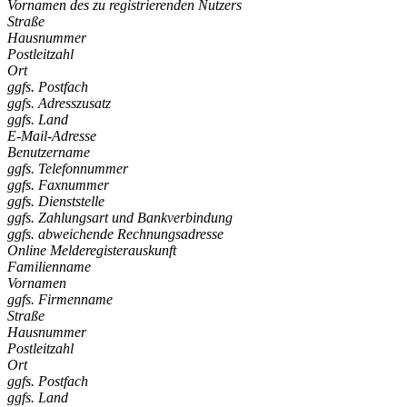
Vornamen des zu registrierenden Nutzers
Straße
Hausnummer
Postleitzahl
Ort
ggfs. Postfach
ggfs. Adresszusatz
ggfs. Land
E-Mail-Adresse
Benutzername
ggfs. Telefonnummer
ggfs. Faxnummer
ggfs. Dienststelle
ggfs. Zahlungsart und Bankverbindung
ggfs. abweichende Rechnungsadresse
Online Melderegisterauskunft
Familienname
Vornamen
ggfs. Firmenname
Straße
Hausnummer
Postleitzahl
Ort
ggfs. Postfach
ggfs. Land