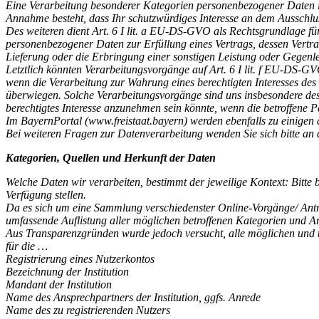
Eine Verarbeitung besonderer Kategorien personenbezogener Daten i.S
Annahme besteht, dass Ihr schutzwürdiges Interesse an dem Ausschl
Des weiteren dient Art. 6 I lit. a EU-DS-GVO als Rechtsgrundlage fü
personenbezogener Daten zur Erfüllung eines Vertrags, dessen Vertragsp
Lieferung oder die Erbringung einer sonstigen Leistung oder Gegenle
Letztlich könnten Verarbeitungsvorgänge auf Art. 6 I lit. f EU-DS-G
wenn die Verarbeitung zur Wahrung eines berechtigten Interesses des V
überwiegen. Solche Verarbeitungsvorgänge sind uns insbesondere desh
berechtigtes Interesse anzunehmen sein könnte, wenn die betroffene
Im BayernPortal (www.freistaat.bayern) werden ebenfalls zu einig
Bei weiteren Fragen zur Datenverarbeitung wenden Sie sich bitte an
Kategorien, Quellen und Herkunft der Daten
Welche Daten wir verarbeiten, bestimmt der jeweilige Kontext: Bitte 
Verfügung stellen.
Da es sich um eine Sammlung verschiedenster Online-Vorgänge/ Anträ
umfassende Auflistung aller möglichen betroffenen Kategorien und A
Aus Transparenzgründen wurde jedoch versucht, alle möglichen und typ
für die …
Registrierung eines Nutzerkontos
Bezeichnung der Institution
Mandant der Institution
Name des Ansprechpartners der Institution, ggfs. Anrede
Name des zu registrierenden Nutzers