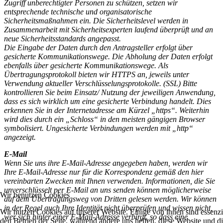
Zugriff unberechtigter Personen zu schützen, setzen wir
entsprechende technische und organisatorische
Sicherheitsmaßnahmen ein. Die Sicherheitslevel werden in
Zusammenarbeit mit Sicherheitsexperten laufend überprüft und an
neue Sicherheitsstandards angepasst.
Die Eingabe der Daten durch den Antragsteller erfolgt über
gesicherte Kommunikationswege. Die Abholung der Daten erfolgt
ebenfalls über gesicherte Kommunikationswege. Als
Übertragungsprotokoll bieten wir HTTPS an, jeweils unter
Verwendung aktueller Verschlüsselungsprotokolle. (SSL) Bitte
kontrollieren Sie beim Einsatz/ Nutzung der jeweiligen Anwendung,
dass es sich wirklich um eine gesicherte Verbindung handelt. Dies
erkennen Sie in der Internetadresse am Kürzel „https“. Weiterhin
wird dies durch ein „Schloss“ in den meisten gängigen Browser
symbolisiert. Ungesicherte Verbindungen werden mit „http“
angezeigt.
E-Mail
Wenn Sie uns ihre E-Mail-Adresse angegeben haben, werden wir
Ihre E-Mail-Adresse nur für die Korrespondenz gemäß den hier
vereinbarten Zwecken mit Ihnen verwenden. Informationen, die Sie
unverschlüsselt per E-Mail an uns senden können möglicherweise
Wir benutzen Cookies
auf dem Übertragungsweg von Dritten gelesen werden. Wir können
in der Regel auch Ihre Identität nicht überprüfen und wissen nicht,
Wir nutzen Cookies auf unserer Website. Einige von ihnen sind essenzie
wer sich hinter einer E-Mail-Adresse verbirgt, so dass eine
den Betrieb der Seite, während andere uns helfen, diese Website und d