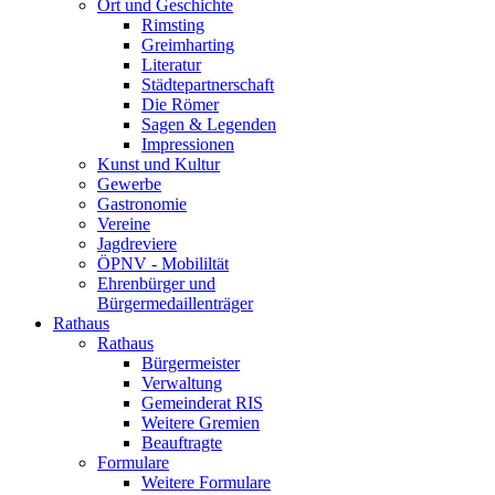
Ort und Geschichte
Rimsting
Greimharting
Literatur
Städtepartnerschaft
Die Römer
Sagen & Legenden
Impressionen
Kunst und Kultur
Gewerbe
Gastronomie
Vereine
Jagdreviere
ÖPNV - Mobililtät
Ehrenbürger und
Bürgermedaillenträger
Rathaus
Rathaus
Bürgermeister
Verwaltung
Gemeinderat RIS
Weitere Gremien
Beauftragte
Formulare
Weitere Formulare