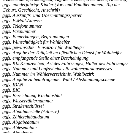
ggfs. minderjährige Kinder (Vor- und Familiennamen, Tag der
Geburt, Geschlecht, Anschrift)
ggfs. Auskunfts- und Übermittlungssperren
ggfs. E-Mail-Adresse
ggfs. Telefonnummer
ggfs. Faxnummer
ggfs. Bemerkungen, Begründungen
ggfs. Wunschtätigkeit für Wahlhelfer
ggfs. gewünschter Einsatzort für Wahlhelfer
ggfs. Angabe der Tätigkeit im öffentlichen Dienst für Wahlhelfer
ggfs. empfangende Stelle einer Bescheinigung
ggfs. Kfz-Kennzeichen, Art des Fahrzeuges, Halter des Fahrzeuges
ggfs. Nummer und Laufzeit eines Bewohnerparkausweises
ggfs. Nummer im Wählerverzeichnis, Wahlbezirk
ggfs. Angabe zu beantragender Wahl-/ Abstimmungsscheine
ggfs. IBAN
ggfs. BIC
ggfs. Bezeichnung Kreditinstitut
ggfs. Wasserzählernummer
ggfs. Straßenschlüssel
ggfs. Abnahmestelle (Adresse)
ggfs. Zählereinbaudatum
ggfs. Abgabedatum
ggfs. Ablesedatum
ggfs. Abgabeart