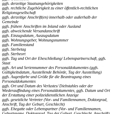
ggfs. derzeitige Staatsangehörigkeiten
ggfs. rechtliche Zugehörigkeit zu einer öffentlich-rechtlichen
Religionsgesellschaft
ggfs. derzeitige Anschrift(en) innerhalb oder außerhalb der
Gemeinde
ggfs. frühere Anschriften im Inland oder Ausland
ggfs. abweichende Versandanschrift
ggfs. Einzugsdatum, Auszugsdatum
ggfs. Wohnungsgeber, Wohnungsnummer
ggfs. Familienstand
ggfs. Sterbetag
ggfs. Sterbeort
ggfs. Tag und Ort der Eheschließung/ Lebenspartnerschaft, ggfs.
Staat
ggfs. Art und Seriennummer des Personaldokumentes (ggfs.
Gültigkeitsdatum, Ausstellende Behörde, Tag der Ausstellung)
ggfs. Augenfarbe und Größe für die Beantragung eines
Personaldokumentes
ggfs. Ort und Datum des Verlustes/ Diebstahles oder der
Wiederauffindung eines Personaldokumentes, ggfs. Datum und Ort
der Erstattung einer polizeidienstlichen Anzeige
ggfs. gesetzliche Vertreter (Vor- und Familiennamen, Doktorgrad,
Anschrift, Tag der Geburt, Geschlecht)
ggfs. Ehegatte oder Lebenspartner (Vor- und Familiennamen,
Geburtsname, Doktorgrad, Tag der Geburt, Geschlecht, Anschrift)