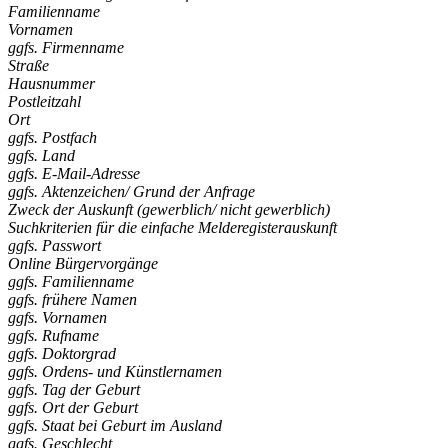
Familienname
Vornamen
ggfs. Firmenname
Straße
Hausnummer
Postleitzahl
Ort
ggfs. Postfach
ggfs. Land
ggfs. E-Mail-Adresse
ggfs. Aktenzeichen/ Grund der Anfrage
Zweck der Auskunft (gewerblich/ nicht gewerblich)
Suchkriterien für die einfache Melderegisterauskunft
ggfs. Passwort
Online Bürgervorgänge
ggfs. Familienname
ggfs. frühere Namen
ggfs. Vornamen
ggfs. Rufname
ggfs. Doktorgrad
ggfs. Ordens- und Künstlernamen
ggfs. Tag der Geburt
ggfs. Ort der Geburt
ggfs. Staat bei Geburt im Ausland
ggfs. Geschlecht