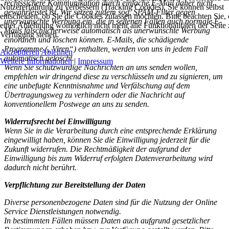
rechtssichere Kommunikation durch einfache E-Mail daher nicht
Nutzererfahrung zu verbessern (Tracking Cookies). Sie können selbst
gewährleistet ist. Wir setzen zudem sog. SPAM-Filter gegen
entscheiden, ob Sie die Cookies zulassen möchten. Bitte beachten Sie, 
unerwünschte Werbung ein, die in seltenen Fällen auch normale E-
einer Ablehnung womöglich nicht mehr alle Funktionalitäten der Seite 
Mails fälschlicherweise automatisch als unerwünschte Werbung
Verfügung stehen.
einordnen und löschen können. E-Mails, die schädigende
Programme („Viren“) enthalten, werden von uns in jedem Fall
Akzeptieren
Ablehnen
automatisch gelöscht.
Weitere Informationen
|
Impressum
Wenn Sie schutzwürdige Nachrichten an uns senden wollen,
empfehlen wir dringend diese zu verschlüsseln und zu signieren, um
eine unbefugte Kenntnisnahme und Verfälschung auf dem
Übertragungsweg zu verhindern oder die Nachricht auf
konventionellem Postwege an uns zu senden.
Widerrufsrecht bei Einwilligung
Wenn Sie in die Verarbeitung durch eine entsprechende Erklärung
eingewilligt haben, können Sie die Einwilligung jederzeit für die
Zukunft widerrufen. Die Rechtmäßigkeit der aufgrund der
Einwilligung bis zum Widerruf erfolgten Datenverarbeitung wird
dadurch nicht berührt.
Verpflichtung zur Bereitstellung der Daten
Diverse personenbezogene Daten sind für die Nutzung der Online
Service Dienstleistungen notwendig.
In bestimmten Fällen müssen Daten auch aufgrund gesetzlicher