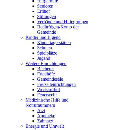
Bürgerhilfe
Senioren
Ertlhof
Stiftungen
Verbände und Hilfegruppen
Bedürftigen-Konto der
Gemeinde
Kinder und Jugend
Kindertagesstätten
Schulen
Spielplätze
Jugend
Weitere Einrichtungen
Bücherei
Friedhöfe
Gemeindesäle
Freizeiteinrichtungen
Wertstoffhof
Feuerwehr
Medizinische Hilfe und
Notrufnummern
Arzt
Apotheke
Zahnarzt
Energie und Umwelt