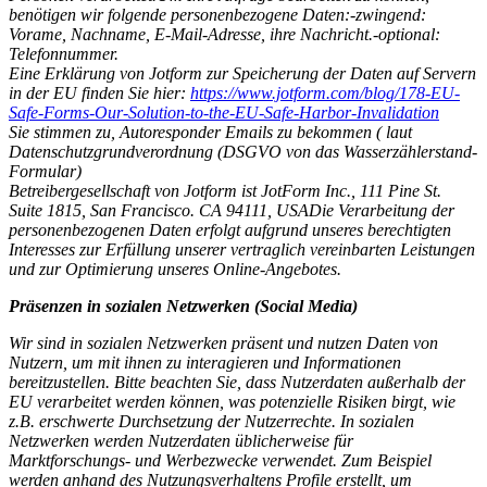
benötigen wir folgende personenbezogene Daten:-zwingend:
Vorame, Nachname, E-Mail-Adresse, ihre Nachricht.-optional:
Telefonnummer.
Eine Erklärung von Jotform zur Speicherung der Daten auf Servern
in der EU finden Sie hier:
https://www.jotform.com/blog/178-EU-
Safe-Forms-Our-Solution-to-the-EU-Safe-Harbor-Invalidation
Sie stimmen zu, Autoresponder Emails zu bekommen ( laut
Datenschutzgrundverordnung (DSGVO von das Wasserzählerstand-
Formular)
Betreibergesellschaft von Jotform ist JotForm Inc., 111 Pine St.
Suite 1815, San Francisco. CA 94111, USADie Verarbeitung der
personenbezogenen Daten erfolgt aufgrund unseres berechtigten
Interesses zur Erfüllung unserer vertraglich vereinbarten Leistungen
und zur Optimierung unseres Online-Angebotes.
Präsenzen in sozialen Netzwerken (Social Media)
Wir sind in sozialen Netzwerken präsent und nutzen Daten von
Nutzern, um mit ihnen zu interagieren und Informationen
bereitzustellen. Bitte beachten Sie, dass Nutzerdaten außerhalb der
EU verarbeitet werden können, was potenzielle Risiken birgt, wie
z.B. erschwerte Durchsetzung der Nutzerrechte. In sozialen
Netzwerken werden Nutzerdaten üblicherweise für
Marktforschungs- und Werbezwecke verwendet. Zum Beispiel
werden anhand des Nutzungsverhaltens Profile erstellt, um