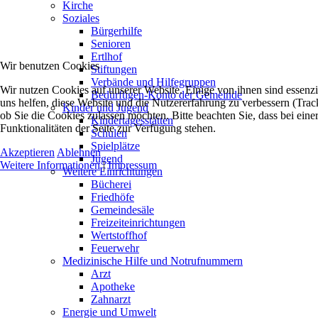
Kirche
Soziales
Bürgerhilfe
Senioren
Ertlhof
Wir benutzen Cookies
Stiftungen
Verbände und Hilfegruppen
Wir nutzen Cookies auf unserer Website. Einige von ihnen sind essenzi
Bedürftigen-Konto der Gemeinde
uns helfen, diese Website und die Nutzererfahrung zu verbessern (Trac
Kinder und Jugend
ob Sie die Cookies zulassen möchten. Bitte beachten Sie, dass bei ei
Kindertagesstätten
Funktionalitäten der Seite zur Verfügung stehen.
Schulen
Spielplätze
Akzeptieren
Ablehnen
Jugend
Weitere Informationen
|
Impressum
Weitere Einrichtungen
Bücherei
Friedhöfe
Gemeindesäle
Freizeiteinrichtungen
Wertstoffhof
Feuerwehr
Medizinische Hilfe und Notrufnummern
Arzt
Apotheke
Zahnarzt
Energie und Umwelt