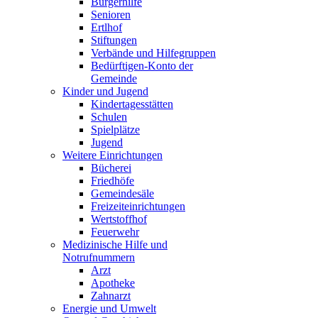
Bürgerhilfe
Senioren
Ertlhof
Stiftungen
Verbände und Hilfegruppen
Bedürftigen-Konto der
Gemeinde
Kinder und Jugend
Kindertagesstätten
Schulen
Spielplätze
Jugend
Weitere Einrichtungen
Bücherei
Friedhöfe
Gemeindesäle
Freizeiteinrichtungen
Wertstoffhof
Feuerwehr
Medizinische Hilfe und
Notrufnummern
Arzt
Apotheke
Zahnarzt
Energie und Umwelt