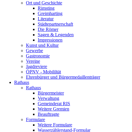
Ort und Geschichte
Rimsting
Greimharting
Literatur
Städtepartnerschaft
Die Römer
Sagen & Legenden
Impressionen
Kunst und Kultur
Gewerbe
Gastronomie
Vereine
Jagdreviere
ÖPNV - Mobililtät
Ehrenbürger und Bürgermedaillenträger
Rathaus
Rathaus
Bürgermeister
Verwaltung
Gemeinderat RIS
Weitere Gremien
Beauftragte
Formulare
Weitere Formulare
Wasserzählerstand-Formular