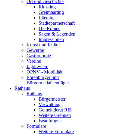
Ort und Geschichte
Rimsting
Greimharting
Literatur
Städtepartnerschaft
Die Römer
Sagen & Legenden
Impressionen
Kunst und Kultur
Gewerbe
Gastronomie
Vereine
Jagdreviere
ÖPNV - Mobililtät
Ehrenbürger und
Bürgermedaillenträger
Rathaus
Rathaus
Bürgermeister
Verwaltung
Gemeinderat RIS
Weitere Gremien
Beauftragte
Formulare
Weitere Formulare