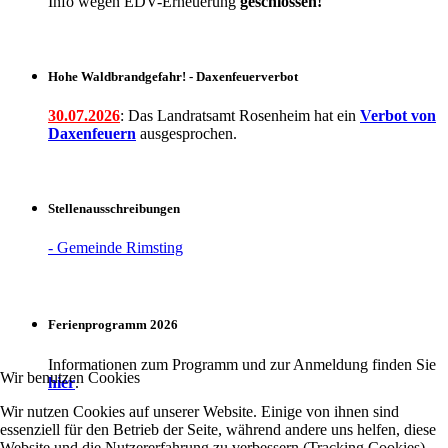
Info wegen EDV-Erneuerung
geschlossen!
Hohe Waldbrandgefahr! - Daxenfeuerverbot
30.07.2026
: Das Landratsamt Rosenheim hat ein
Verbot
von
Daxenfeuern
ausgesprochen.
Stellenausschreibungen
- Gemeinde Rimsting
Ferienprogramm 2026
Informationen zum Programm und zur Anmeldung finden Sie
Wir benutzen Cookies
hier
.
Wir nutzen Cookies auf unserer Website. Einige von ihnen sind
essenziell für den Betrieb der Seite, während andere uns helfen, diese
Website und die Nutzererfahrung zu verbessern (Tracking Cookies).