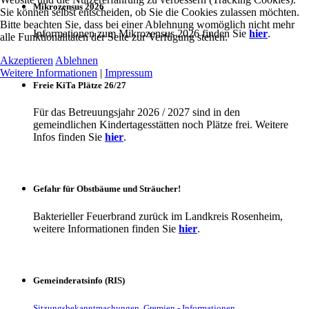
Mikrozensus 2026
Sie können selbst entscheiden, ob Sie die Cookies zulassen möchten.
Bitte beachten Sie, dass bei einer Ablehnung womöglich nicht mehr
Informationen zum Mikrozensus 2026 finden Sie
hier
.
alle Funktionalitäten der Seite zur Verfügung stehen.
Akzeptieren
Ablehnen
Weitere Informationen
|
Impressum
Freie KiTa Plätze 26/27
Für das Betreuungsjahr 2026 / 2027 sind in den
gemeindlichen Kindertagesstätten noch Plätze frei. Weitere
Infos finden Sie
hier
.
Gefahr für Obstbäume und Sträucher!
Bakterieller Feuerbrand zurück im Landkreis Rosenheim,
weitere Informationen finden Sie
hier
.
Gemeinderatsinfo (RIS)
Sitzungsbekanntmachungen, Gremien - Informationen