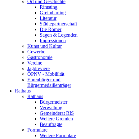
Ort und Geschichte
Rimsting
Greimharting
Literatur
Städtepartnerschaft
Die Römer
Sagen & Legenden
Impressionen
Kunst und Kultur
Gewerbe
Gastronomie
Vereine
Jagdreviere
ÖPNV - Mobililtät
Ehrenbürger und
Bürgermedaillenträger
Rathaus
Rathaus
Bürgermeister
Verwaltung
Gemeinderat RIS
Weitere Gremien
Beauftragte
Formulare
Weitere Formulare