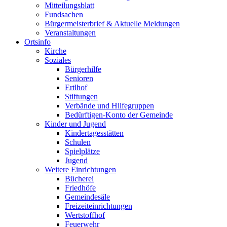
Mitteilungsblatt
Fundsachen
Bürgermeisterbrief & Aktuelle Meldungen
Veranstaltungen
Ortsinfo
Kirche
Soziales
Bürgerhilfe
Senioren
Ertlhof
Stiftungen
Verbände und Hilfegruppen
Bedürftigen-Konto der Gemeinde
Kinder und Jugend
Kindertagesstätten
Schulen
Spielplätze
Jugend
Weitere Einrichtungen
Bücherei
Friedhöfe
Gemeindesäle
Freizeiteinrichtungen
Wertstoffhof
Feuerwehr