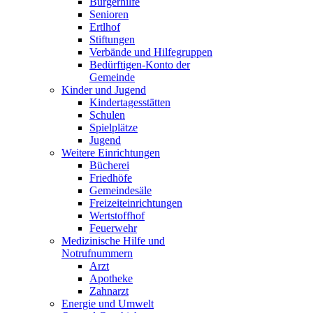
Bürgerhilfe
Senioren
Ertlhof
Stiftungen
Verbände und Hilfegruppen
Bedürftigen-Konto der
Gemeinde
Kinder und Jugend
Kindertagesstätten
Schulen
Spielplätze
Jugend
Weitere Einrichtungen
Bücherei
Friedhöfe
Gemeindesäle
Freizeiteinrichtungen
Wertstoffhof
Feuerwehr
Medizinische Hilfe und
Notrufnummern
Arzt
Apotheke
Zahnarzt
Energie und Umwelt