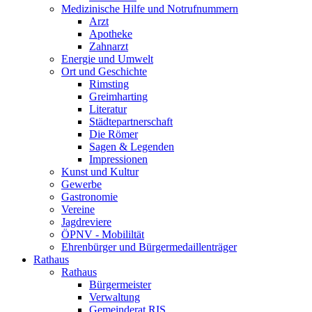
Medizinische Hilfe und Notrufnummern
Arzt
Apotheke
Zahnarzt
Energie und Umwelt
Ort und Geschichte
Rimsting
Greimharting
Literatur
Städtepartnerschaft
Die Römer
Sagen & Legenden
Impressionen
Kunst und Kultur
Gewerbe
Gastronomie
Vereine
Jagdreviere
ÖPNV - Mobililtät
Ehrenbürger und Bürgermedaillenträger
Rathaus
Rathaus
Bürgermeister
Verwaltung
Gemeinderat RIS