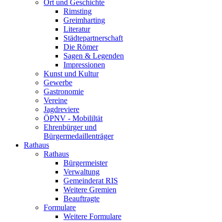
Ort und Geschichte
Rimsting
Greimharting
Literatur
Städtepartnerschaft
Die Römer
Sagen & Legenden
Impressionen
Kunst und Kultur
Gewerbe
Gastronomie
Vereine
Jagdreviere
ÖPNV - Mobililtät
Ehrenbürger und
Bürgermedaillenträger
Rathaus
Rathaus
Bürgermeister
Verwaltung
Gemeinderat RIS
Weitere Gremien
Beauftragte
Formulare
Weitere Formulare