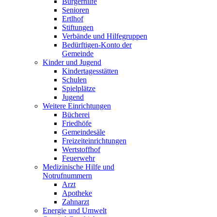
Bürgerhilfe
Senioren
Ertlhof
Stiftungen
Verbände und Hilfegruppen
Bedürftigen-Konto der
Gemeinde
Kinder und Jugend
Kindertagesstätten
Schulen
Spielplätze
Jugend
Weitere Einrichtungen
Bücherei
Friedhöfe
Gemeindesäle
Freizeiteinrichtungen
Wertstoffhof
Feuerwehr
Medizinische Hilfe und
Notrufnummern
Arzt
Apotheke
Zahnarzt
Energie und Umwelt