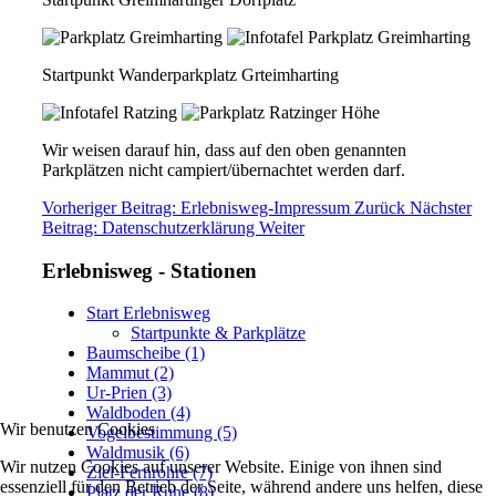
Startpunkt Wanderparkplatz Grteimharting
Wir weisen darauf hin, dass auf den oben genannten
Parkplätzen nicht campiert/übernachtet werden darf.
Vorheriger Beitrag: Erlebnisweg-Impressum
Zurück
Nächster
Beitrag: Datenschutzerklärung
Weiter
Erlebnisweg - Stationen
Start Erlebnisweg
Startpunkte & Parkplätze
Baumscheibe (1)
Mammut (2)
Ur-Prien (3)
Waldboden (4)
Wir benutzen Cookies
Vogelbestimmung (5)
Waldmusik (6)
Wir nutzen Cookies auf unserer Website. Einige von ihnen sind
Ziel-Fernrohre (7)
essenziell für den Betrieb der Seite, während andere uns helfen, diese
Platz der Ruhe (8)