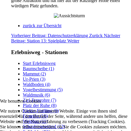
große Attraktion und hat hier auf der Ratzinger Höhe einen
würdigen Platz gefunden.
zurück zur Übersicht
Vorheriger Beitrag: Datenschutzerklärung
Zurück
Nächster
Beitrag: Station 13: Spielplatz
Weiter
Erlebnisweg - Stationen
Start Erlebnisweg
Baumscheibe (1)
Mammut (2)
Ur-Prien (3)
Waldboden (4)
Vogelbestimmung (5)
Waldmusik (6)
Ziel-Fernrohre (7)
Wir benutzen Cookies
Platz der Ruhe (8)
Kletter-Findling (9)
Wir nutzen Cookies auf unserer Website. Einige von ihnen sind
Fernrohr (10)
essenziell für den Betrieb der Seite, während andere uns helfen, diese
Weinbau (11)
Website und die Nutzererfahrung zu verbessern (Tracking Cookies).
Schaubienenstand (12)
Sie können selbst entscheiden, ob Sie die Cookies zulassen möchten.