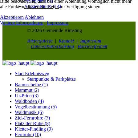
Spielplatz (13)
Bitte beachten Sie, dass bei einer Ablehnung womöglich nicht mehr
Aussichtsturm (14)
alle Funktionalitäten der Seite zur Verfügung stehen.
Akzeptieren
Ablehnen
Weitere Informationen
|
Impressum
© 2026 Gemeinde Rimsting
Bildergalerie
|
Kontakt
|
Impressum
|
Datenschutzerklärung
|
Barrierefreiheit
Start Erlebnisweg
Startpunkte & Parkplätze
Baumscheibe (1)
Mammut (2)
Ur-Prien (3)
Waldboden (4)
Vogelbestimmung (5)
Waldmusik (6)
Ziel-Fernrohre (7)
Platz der Ruhe (8)
Kletter-Findling (9)
Fernrohr (10)